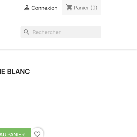
shopping_cart

Panier
(0)
Connexion
search
NE BLANC
favorite_border
AU PANIER