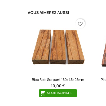
VOUS AIMEREZ AUSSI
favorite_border
Bloc Bois Serpent 150x45x23mm
Pla
10,00 €

AJOUTER AU PANIER