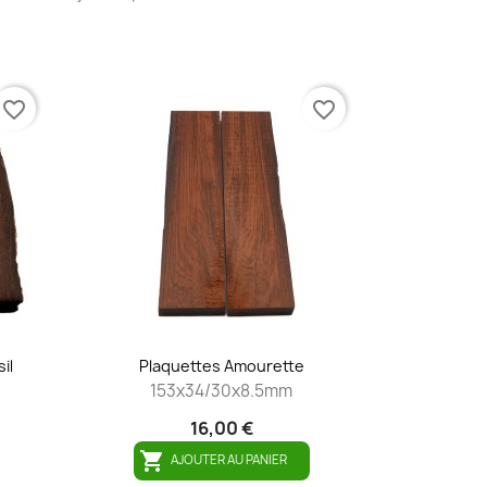
favorite_border
favorite_border
il
Plaquettes Amourette
153x34/30x8.5mm
16,00 €

AJOUTER AU PANIER