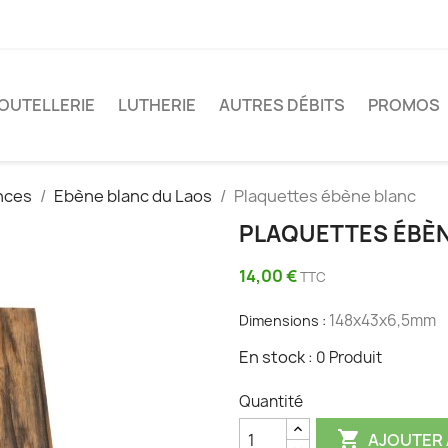
OUTELLERIE
LUTHERIE
AUTRES DÉBITS
PROMOS
nces
Ebène blanc du Laos
Plaquettes ébène blanc
PLAQUETTES ÉBÈ
14,00 €
TTC
148x43x6,5mm
Dimensions :
En stock
:
0 Produit
Quantité

AJOUTER 