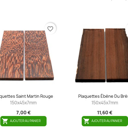
favorite_border
quettes Saint Martin Rouge
Plaquettes Ébène Du Brés
150x45x7mm
150x45x7mm
7,00 €
11,60 €


AJOUTER AU PANIER
AJOUTER AU PANIER