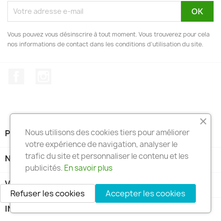
Vous pouvez vous désinscrire à tout moment. Vous trouverez pour cela
nos informations de contact dans les conditions d'utilisation du site.
Facebook
Instagram
Nous utilisons des cookies tiers pour améliorer
PRODUITS

votre expérience de navigation, analyser le
trafic du site et personnaliser le contenu et les
NOTRE SOCIÉTÉ

publicités.
En savoir plus
VOTRE COMPTE

Refuser les cookies
Accepter les cookies
INFORMATIONS
keyboard_arrow_down