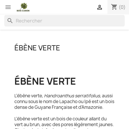
shopping_cart


(0)
search
ÉBÈNE VERTE
ÉBÈNE VERTE
L'ébène verte,
Handroanthus serratifolius
, aussi
connu sous le nom de Lapacho ou Ipé est un bois
dense de Guyane Française et d'Amazonie.
L'ébène verte est un bois de couleur allant du
vert au brun, avec des pores légèrement jaunes.