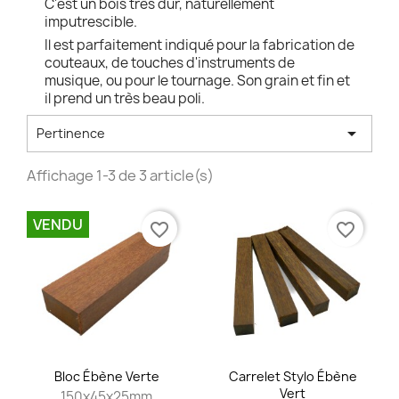
C'est un bois très dur, naturellement
imputrescible.
Il est parfaitement indiqué pour la fabrication de
couteaux, de touches d'instruments de
musique, ou pour le tournage. Son grain et fin et
il prend un très beau poli.

Pertinence
Affichage 1-3 de 3 article(s)
VENDU
favorite_border
favorite_border
Bloc Ébène Verte
Carrelet Stylo Ébène
Vert
150x45x25mm