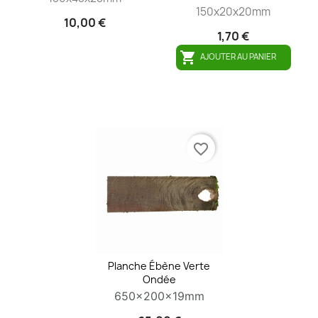
150x20x20mm
10,00 €
1,70 €

AJOUTER AU PANIER
favorite_border
Planche Ébène Verte
Ondée
650x200x19mm