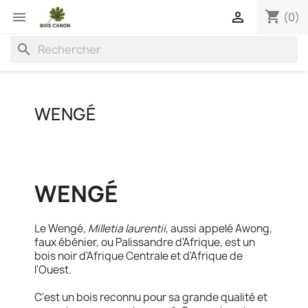
shopping_cart


(0)
search
WENGÉ
WENGÉ
Le Wengé,
Milletia laurentii
, aussi appelé Awong,
faux ébénier, ou Palissandre d'Afrique, est un
bois noir d'Afrique Centrale et d'Afrique de
l'Ouest.
C'est un bois reconnu pour sa grande qualité et