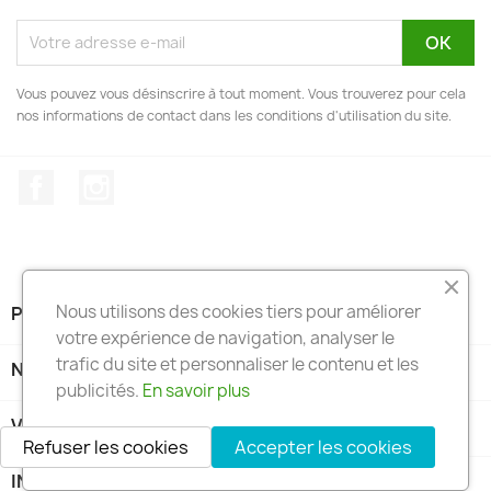
Vous pouvez vous désinscrire à tout moment. Vous trouverez pour cela
nos informations de contact dans les conditions d'utilisation du site.
Facebook
Instagram
Nous utilisons des cookies tiers pour améliorer
PRODUITS

votre expérience de navigation, analyser le
trafic du site et personnaliser le contenu et les
NOTRE SOCIÉTÉ

publicités.
En savoir plus
VOTRE COMPTE

Refuser les cookies
Accepter les cookies
INFORMATIONS
keyboard_arrow_down